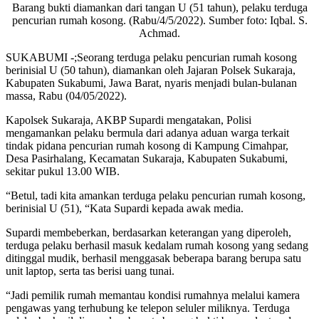
Barang bukti diamankan dari tangan U (51 tahun), pelaku terduga
pencurian rumah kosong. (Rabu/4/5/2022). Sumber foto: Iqbal. S.
Achmad.
SUKABUMI -;Seorang terduga pelaku pencurian rumah kosong
berinisial U (50 tahun), diamankan oleh Jajaran Polsek Sukaraja,
Kabupaten Sukabumi, Jawa Barat, nyaris menjadi bulan-bulanan
massa, Rabu (04/05/2022).
Kapolsek Sukaraja, AKBP Supardi mengatakan, Polisi
mengamankan pelaku bermula dari adanya aduan warga terkait
tindak pidana pencurian rumah kosong di Kampung Cimahpar,
Desa Pasirhalang, Kecamatan Sukaraja, Kabupaten Sukabumi,
sekitar pukul 13.00 WIB.
“Betul, tadi kita amankan terduga pelaku pencurian rumah kosong,
berinisial U (51), “Kata Supardi kepada awak media.
Supardi membeberkan, berdasarkan keterangan yang diperoleh,
terduga pelaku berhasil masuk kedalam rumah kosong yang sedang
ditinggal mudik, berhasil menggasak beberapa barang berupa satu
unit laptop, serta tas berisi uang tunai.
“Jadi pemilik rumah memantau kondisi rumahnya melalui kamera
pengawas yang terhubung ke telepon seluler miliknya. Terduga