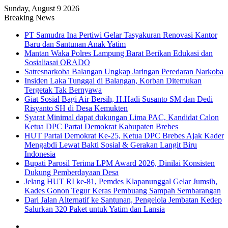
Sunday, August 9 2026
Breaking News
PT Samudra Ina Pertiwi Gelar Tasyakuran Renovasi Kantor
Baru dan Santunan Anak Yatim
Mantan Waka Polres Lampung Barat Berikan Edukasi dan
Sosialiasai ORADO
Satresnarkoba Balangan Ungkap Jaringan Peredaran Narkoba
Insiden Laka Tunggal di Balangan, Korban Ditemukan
Tergetak Tak Bernyawa
Giat Sosial Bagi Air Bersih, H.Hadi Susanto SM dan Dedi
Risyanto SH di Desa Kemukten
Syarat Minimal dapat dukungan Lima PAC, Kandidat Calon
Ketua DPC Partai Demokrat Kabupaten Brebes
HUT Partai Demokrat Ke-25, Ketua DPC Brebes Ajak Kader
Mengabdi Lewat Bakti Sosial & Gerakan Langit Biru
Indonesia
Bupati Parosil Terima LPM Award 2026, Dinilai Konsisten
Dukung Pemberdayaan Desa
Jelang HUT RI ke-81, Pemdes Klapanunggal Gelar Jumsih,
Kades Gonon Tegur Keras Pembuang Sampah Sembarangan
Dari Jalan Alternatif ke Santunan, Pengelola Jembatan Kedep
Salurkan 320 Paket untuk Yatim dan Lansia
Sidebar