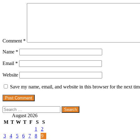
Comment
*
Name
*
Email
*
Website
Save my name, email, and website in this browser for the next ti
Search
for:
August 2026
M
T
W
T
F
S
S
1
2
3
4
5
6
7
8
9