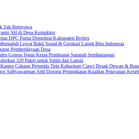
ak Tak Bernyawa
syanto SH di Desa Kemukten
etua DPC Partai Demokrat Kabupaten Brebes
ngabdi Lewat Bakti Sosial & Gerakan Langit Biru Indonesia
Dukung Pemberdayaan Desa
Kades Gonon Tegur Keras Pembuang Sampah Sembarangan
Salurkan 320 Paket untuk Yatim dan Lansia
Kantor Cabang Perumda Tirta Kahuripan Ciawi Desak Dewan & Bupa
 Adityawarman Adil Dorong Peningkatan Kualitas Pelayanan Keseh