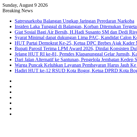
Sunday, August 9 2026
Breaking News
Satresnarkoba Balangan Ungkap Jaringan Peredaran Narkoba
Insiden Laka Tunggal di Balangan, Korban Ditemukan Terget
Giat Sosial Bagi Air Bersih, H.Hadi Susanto SM dan Dedi Ri
Syarat Minimal dapat dukungan Lima PAC, Kandidat Calon K
HUT Partai Demokrat Ke-25, Ketua DPC Brebes Ajak Kader Me
Bupati Parosil Terima LPM Award 2026, Dinilai Konsisten 
Jelang HUT RI ke-81, Pemdes Klapanunggal Gelar Jumsih, 
Dari Jalan Alternatif ke Santunan, Pengelola Jembatan Kedep 
Warga Puncak Keluhkan Layanan Pembayaran Harus Jauh Ke 
Hadiri HUT ke-12 RSUD Kota Bogor, Ketua DPRD Kota Bogor
Sidebar
Random
Article
Log
In
Instagram
YouTube
Twitter
Facebook