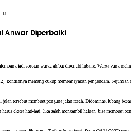
aiki
l Anwar Diperbaiki
ang jadi sorotan warga akibat dipenuhi lubang. Warga yang melintas 
2022), kondisinya memang cukup membahayakan pengendara. Sejumlah ba
i jalan tersebut membuat penguna jalan resah. Didominasi lubang besar
harus ekstra hati-hati. Jika salah mengambil haluan, bisa membuat pe
setempat, saat dibincangi Tipikor Investigasi, Senin (28/11/2022) sore.