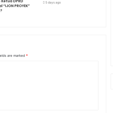
s Ketua DPRD
5 days ago
l “IJON PROYEK”
k?
ields are marked
*