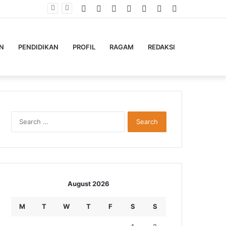
Facebook
Twitter
YouTube
Instagram
Log
Random
Sidebar
In
Article
N
PENDIDIKAN
PROFIL
RAGAM
REDAKSI
Search
for:
August 2026
M
T
W
T
F
S
S