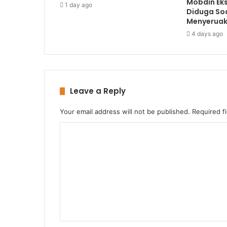
Mobdin Ek
1 day ago
Diduga Soa
Menyerua
4 days ago
Leave a Reply
Your email address will not be published.
Required f
C
o
m
m
e
n
t