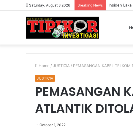
Insiden Laka
Saturday, August 8 2026
Breaking News
H
Home
/
JUSTICIA
/
PEMASANGAN KABEL TELKOM P
JUSTICIA
PEMASANGAN KA
ATLANTIK DITO
October 1, 2022