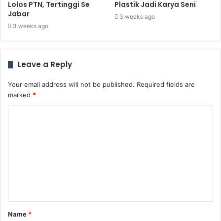
Lolos PTN, Tertinggi Se
Plastik Jadi Karya Seni
Jabar
3 weeks ago
3 weeks ago
Leave a Reply
Your email address will not be published.
Required fields are
marked
*
C
o
m
m
e
n
t
Name
*
*