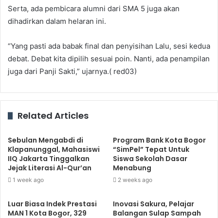
Serta, ada pembicara alumni dari SMA 5 juga akan
dihadirkan dalam helaran ini.
“Yang pasti ada babak final dan penyisihan Lalu, sesi kedua
debat. Debat kita dipilih sesuai poin. Nanti, ada penampilan
juga dari Panji Sakti,” ujarnya.( red03)
Related Articles
Sebulan Mengabdi di
Program Bank Kota Bogor
Klapanunggal, Mahasiswi
“SimPel” Tepat Untuk
IIQ Jakarta Tinggalkan
Siswa Sekolah Dasar
Jejak Literasi Al-Qur’an
Menabung
1 week ago
2 weeks ago
Luar Biasa Indek Prestasi
Inovasi Sakura, Pelajar
MAN 1 Kota Bogor, 329
Balangan Sulap Sampah