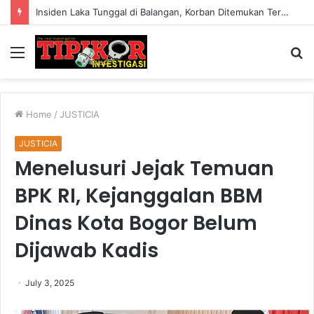
Insiden Laka Tunggal di Balangan, Korban Ditemukan Tergetak Tak Bernyawa
Menu
S
fo
Home
/
JUSTICIA
JUSTICIA
Menelusuri Jejak Temuan
BPK RI, Kejanggalan BBM
Dinas Kota Bogor Belum
Dijawab Kadis
July 3, 2025