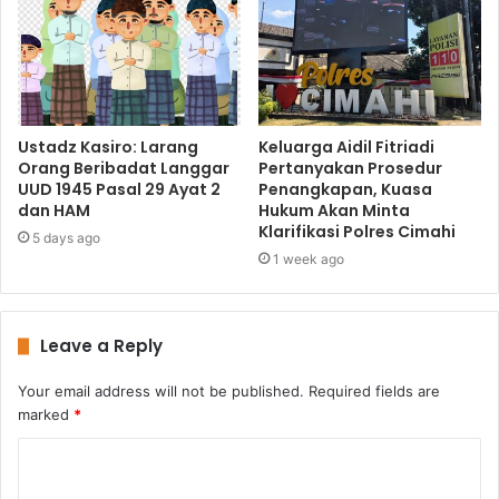
Ustadz Kasiro: Larang
Keluarga Aidil Fitriadi
Orang Beribadat Langgar
Pertanyakan Prosedur
UUD 1945 Pasal 29 Ayat 2
Penangkapan, Kuasa
dan HAM
Hukum Akan Minta
Klarifikasi Polres Cimahi
5 days ago
1 week ago
Leave a Reply
Your email address will not be published.
Required fields are
marked
*
C
o