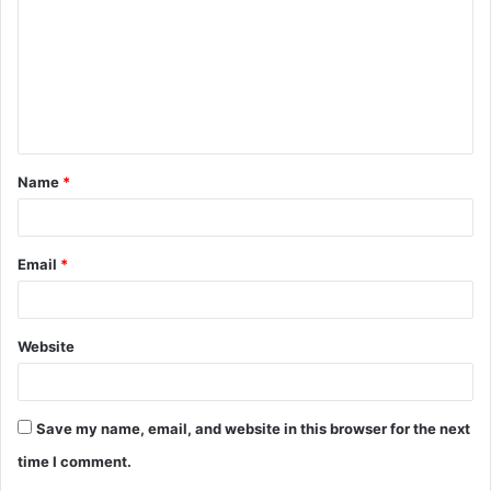
m
m
e
n
t
Name
*
*
Email
*
Website
Save my name, email, and website in this browser for the next
time I comment.