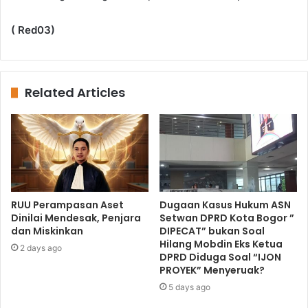
( Red03)
Related Articles
RUU Perampasan Aset
Dugaan Kasus Hukum ASN
Dinilai Mendesak, Penjara
Setwan DPRD Kota Bogor ”
dan Miskinkan
DIPECAT” bukan Soal
Hilang Mobdin Eks Ketua
2 days ago
DPRD Diduga Soal “IJON
PROYEK” Menyeruak?
5 days ago