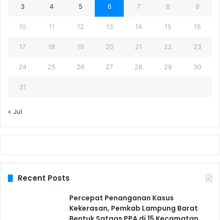
3
4
5
6
7
8
9
10
11
12
13
14
15
16
17
18
19
20
21
22
23
24
25
26
27
28
29
30
31
« Jul
Recent Posts
Percepat Penanganan Kasus
Kekerasan, Pemkab Lampung Barat
Bentuk Satgas PPA di 15 Kecamatan