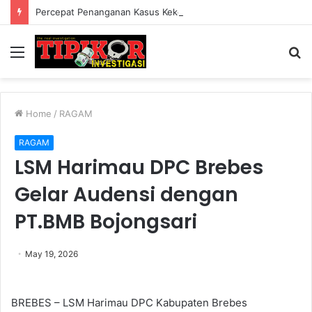
Percepat Penanganan Kasus Kekerasan, Pemkab Lampung Barat Bentuk Satgas PPA di 15 Kecamatan
Menu
S
fo
Home
/
RAGAM
RAGAM
LSM Harimau DPC Brebes
Gelar Audensi dengan
PT.BMB Bojongsari
May 19, 2026
BREBES – LSM Harimau DPC Kabupaten Brebes