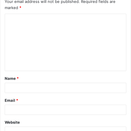
Your email address will not be published.
Required fields are
marked
*
C
o
m
m
e
n
t
Name
*
*
Email
*
Website