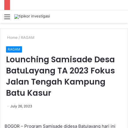
Menu
S
fo
Home
/
RAGAM
RAGAM
Lounching Samisade Desa
BatuLayang TA 2023 Fokus
Jalan Tengah Kampung
Batu Kasur
July 26, 2023
BOGOR – Program Samisade didesa Batulayang hari ini