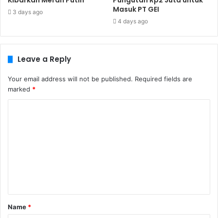
Kibarkan Merah Putih
Pungutan Rp2 Juta untuk
Masuk PT GEI
3 days ago
4 days ago
Leave a Reply
Your email address will not be published.
Required fields are
marked
*
C
o
m
m
e
n
t
Name
*
*