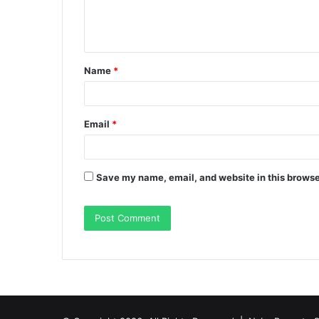
e
n
t
Name
*
*
Email
*
Save my name, email, and website in this browse