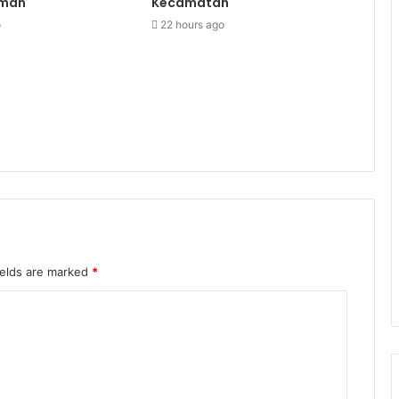
aman
Kecamatan
o
22 hours ago
ields are marked
*