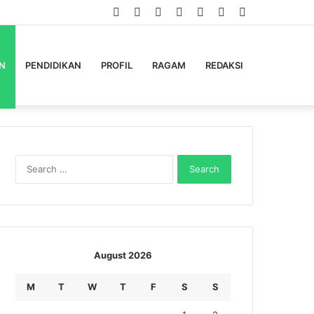
Facebook
Twitter
YouTube
Instagram
Log
Random
Sidebar
In
Article
N
PENDIDIKAN
PROFIL
RAGAM
REDAKSI
Search
for:
August 2026
M
T
W
T
F
S
S