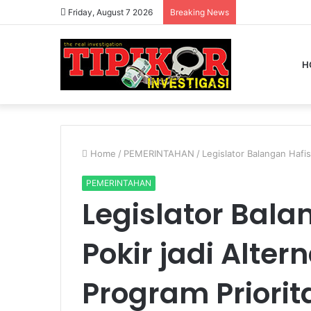
Friday, August 7 2026
Breaking News
H
Home
/
PEMERINTAHAN
/
Legislator Balangan Hafis 
PEMERINTAHAN
Legislator Bala
Pokir jadi Altern
Program Priorit