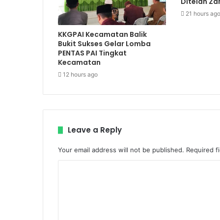
Ditelan Z
21 hours ag
KKGPAI Kecamatan Balik
Bukit Sukses Gelar Lomba
PENTAS PAI Tingkat
Kecamatan
12 hours ago
Leave a Reply
Your email address will not be published.
Required f
C
o
m
m