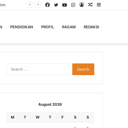
Facebook
Twitter
YouTube
Instagram
Log
Random
Sidebar
tim
In
Article
N
PENDIDIKAN
PROFIL
RAGAM
REDAKSI
Search
for:
August 2026
M
T
W
T
F
S
S