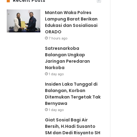
Recent Posts
Mantan Waka Polres
Lampung Barat Berikan
Edukasi dan Sosialiasai
ORADO
7 hours ago
Satresnarkoba
Balangan Ungkap
Jaringan Peredaran
Narkoba
1 day ago
Insiden Laka Tunggal di
Balangan, Korban
Ditemukan Tergetak Tak
Bernyawa
1 day ago
Giat Sosial Bagi Air
Bersih, H.Hadi Susanto
SM dan Dedi Risyanto SH