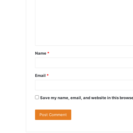
o
m
m
e
n
t
Name
*
*
Email
*
Save my name, email, and website in this browse