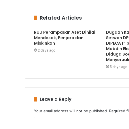
Related Articles
RUU Perampasan Aset Dinilai
Dugaan Ka
Mendesak, Penjara dan
Setwan DP
Miskinkan
DIPECAT” b
Mobdin Ek
2 days ago
Diduga Soa
Menyerua
5 days ago
Leave a Reply
Your email address will not be published.
Required f
C