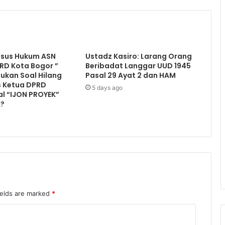
sus Hukum ASN
Ustadz Kasiro: Larang Orang
RD Kota Bogor ”
Beribadat Langgar UUD 1945
ukan Soal Hilang
Pasal 29 Ayat 2 dan HAM
s Ketua DPRD
5 days ago
l “IJON PROYEK”
k?
ields are marked
*