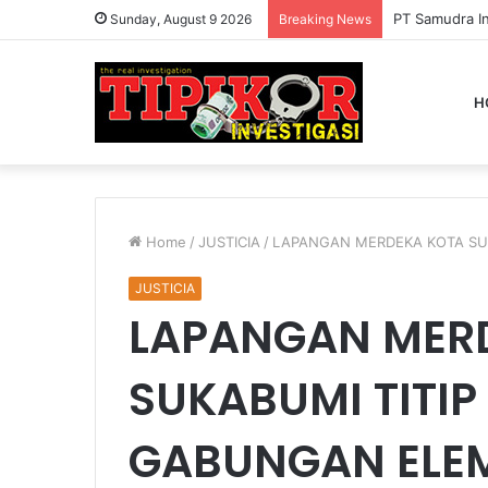
PT Samudra In
Sunday, August 9 2026
Breaking News
H
Home
/
JUSTICIA
/
LAPANGAN MERDEKA KOTA SU
JUSTICIA
LAPANGAN MER
SUKABUMI TITIP
GABUNGAN ELE