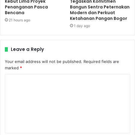
Kebut Lima Proyek
Tegaskan Komitmen
Penanganan Pasca
Bangun Sentra Peternakan
Bencana
Modern dan Perkuat
Ketahanan Pangan Bogor
21 hours ago
1 day ago
Leave a Reply
Your email address will not be published.
Required fields are
marked
*
C
o
m
m
e
n
t