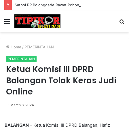
Satpol PP Bojonggede Rawat Pohon di Jalur Bomang Setiap Hari, Kepedulian Lingkungan Tuai Apresiasi
Menu
S
fo
Home
/
PEMERINTAHAN
PEMERINTAHAN
Ketua Komisi III DPRD
Balangan Tolak Keras Judi
Online
March 8, 2024
BALANGAN –
Ketua Komisi III DPRD Balangan, Hafiz