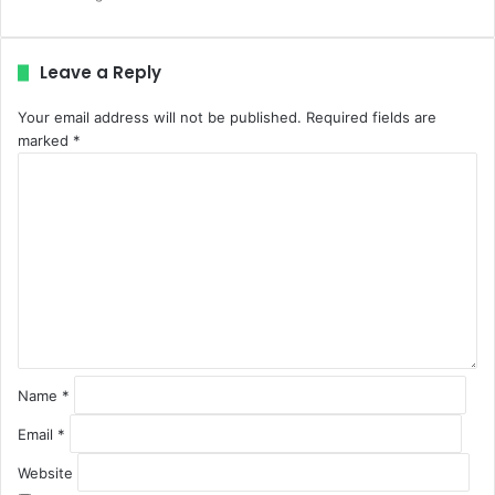
Leave a Reply
Your email address will not be published.
Required fields are
marked
*
C
o
m
m
e
n
t
*
Name
*
Email
*
Website