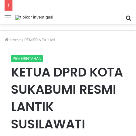
Menu
S
fo
Home
/
PEMERINTAHAN
PEMERINTAHAN
KETUA DPRD KOTA
SUKABUMI RESMI
LANTIK
SUSILAWATI