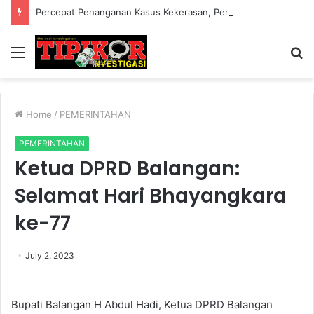
Percepat Penanganan Kasus Kekerasan, Pemkab Lampung Barat Bentuk Satgas PPA di 15 Kecamatan
Menu
S
fo
Home
/
PEMERINTAHAN
PEMERINTAHAN
Ketua DPRD Balangan:
Selamat Hari Bhayangkara
ke-77
July 2, 2023
Bupati Balangan H Abdul Hadi, Ketua DPRD Balangan