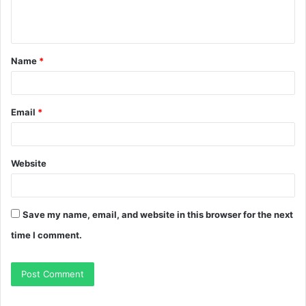
e
n
t
Name
*
*
Email
*
Website
Save my name, email, and website in this browser for the next
time I comment.