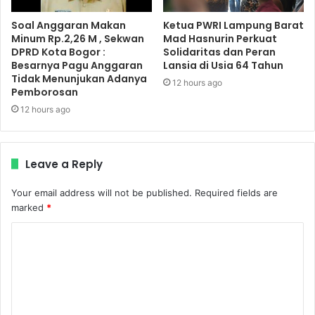
Soal Anggaran Makan
Ketua PWRI Lampung Barat
Minum Rp.2,26 M , Sekwan
Mad Hasnurin Perkuat
DPRD Kota Bogor :
Solidaritas dan Peran
Besarnya Pagu Anggaran
Lansia di Usia 64 Tahun
Tidak Menunjukan Adanya
12 hours ago
Pemborosan
12 hours ago
Leave a Reply
Your email address will not be published.
Required fields are
marked
*
C
o
m
m