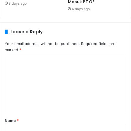
Masuk PT GEI
3 days ago
4 days ago
Leave a Reply
Your email address will not be published.
Required fields are
marked
*
C
o
m
m
e
n
t
Name
*
*