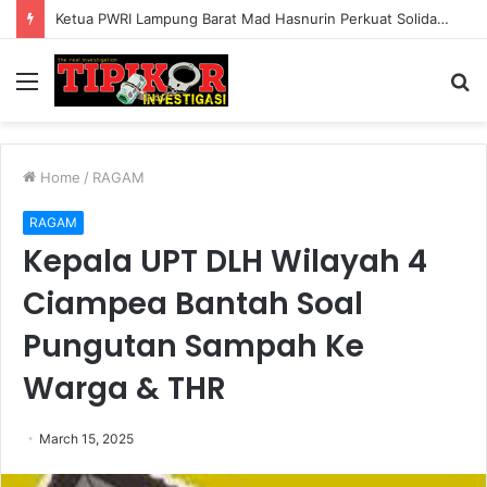
Ketua PWRI Lampung Barat Mad Hasnurin Perkuat Solidaritas dan Peran Lansia di Usia 64 Tahun
Menu
S
fo
Home
/
RAGAM
RAGAM
Kepala UPT DLH Wilayah 4
Ciampea Bantah Soal
Pungutan Sampah Ke
Warga & THR
March 15, 2025