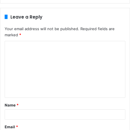
Leave a Reply
Your email address will not be published.
Required fields are
marked
*
C
o
m
m
e
n
t
Name
*
*
Email
*