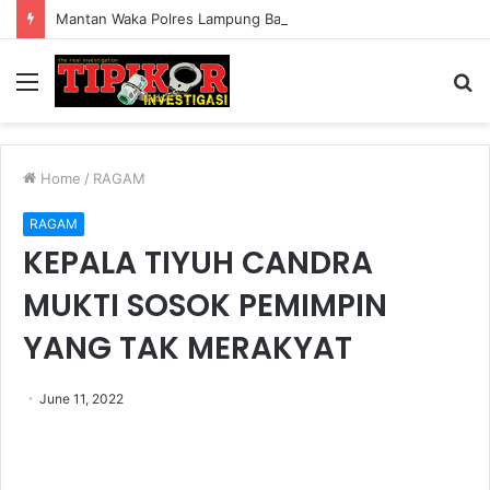
Mantan Waka Polres Lampung Barat Berikan Edukasi dan Sosialiasai ORADO
Menu
S
fo
Home
/
RAGAM
RAGAM
KEPALA TIYUH CANDRA
MUKTI SOSOK PEMIMPIN
YANG TAK MERAKYAT
June 11, 2022