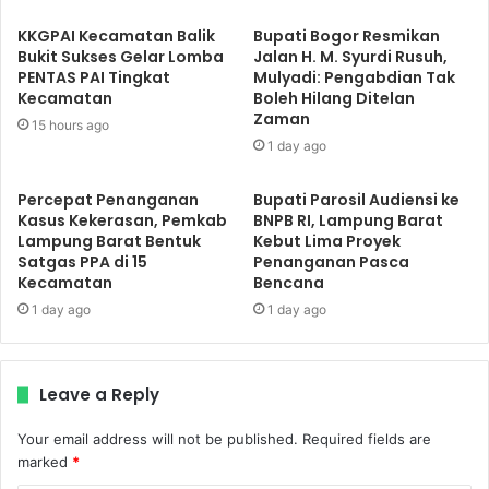
KKGPAI Kecamatan Balik
Bupati Bogor Resmikan
Bukit Sukses Gelar Lomba
Jalan H. M. Syurdi Rusuh,
PENTAS PAI Tingkat
Mulyadi: Pengabdian Tak
Kecamatan
Boleh Hilang Ditelan
Zaman
15 hours ago
1 day ago
Percepat Penanganan
Bupati Parosil Audiensi ke
Kasus Kekerasan, Pemkab
BNPB RI, Lampung Barat
Lampung Barat Bentuk
Kebut Lima Proyek
Satgas PPA di 15
Penanganan Pasca
Kecamatan
Bencana
1 day ago
1 day ago
Leave a Reply
Your email address will not be published.
Required fields are
marked
*