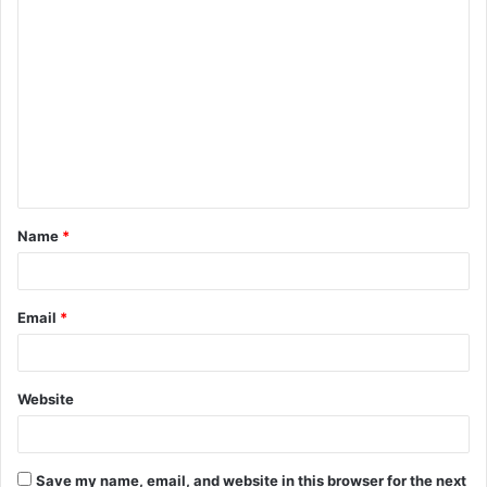
C
o
m
m
e
n
t
Name
*
*
Email
*
Website
Save my name, email, and website in this browser for the next