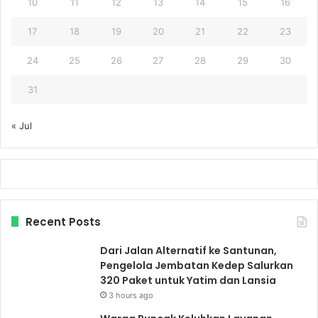
10
11
12
13
14
15
16
17
18
19
20
21
22
23
24
25
26
27
28
29
30
31
« Jul
Recent Posts
Dari Jalan Alternatif ke Santunan,
Pengelola Jembatan Kedep Salurkan
320 Paket untuk Yatim dan Lansia
3 hours ago