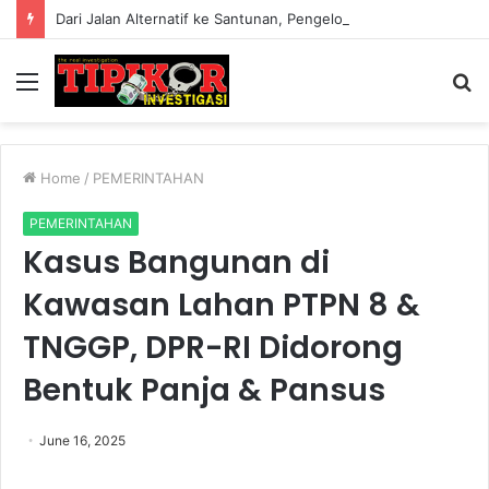
Dari Jalan Alternatif ke Santunan, Pengelola Jembatan Kedep Salurkan 320 Paket untuk Yatim dan Lansia
Menu
S
fo
Home
/
PEMERINTAHAN
PEMERINTAHAN
Kasus Bangunan di
Kawasan Lahan PTPN 8 &
TNGGP, DPR-RI Didorong
Bentuk Panja & Pansus
June 16, 2025