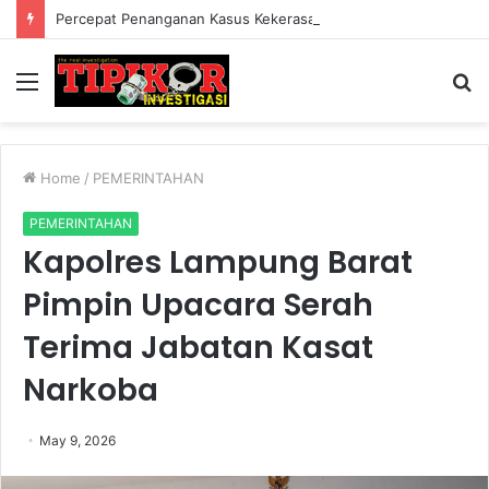
Percepat Penanganan Kasus Kekerasan, Pemkab Lampung Barat Bentuk Satgas PPA di 15 Kecamatan
Menu
S
fo
Home
/
PEMERINTAHAN
PEMERINTAHAN
Kapolres Lampung Barat
Pimpin Upacara Serah
Terima Jabatan Kasat
Narkoba
May 9, 2026