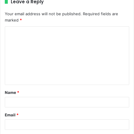
Leave a Reply
Your email address will not be published.
Required fields are
marked
*
C
o
m
m
e
n
t
Name
*
*
Email
*