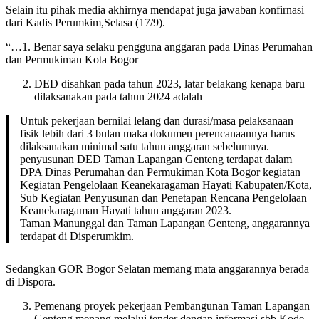
Selain itu pihak media akhirnya mendapat juga jawaban konfirnasi
dari Kadis Perumkim,Selasa (17/9).
“…1. Benar saya selaku pengguna anggaran pada Dinas Perumahan
dan Permukiman Kota Bogor
DED disahkan pada tahun 2023, latar belakang kenapa baru
dilaksanakan pada tahun 2024 adalah
Untuk pekerjaan bernilai lelang dan durasi/masa pelaksanaan
fisik lebih dari 3 bulan maka dokumen perencanaannya harus
dilaksanakan minimal satu tahun anggaran sebelumnya.
penyusunan DED Taman Lapangan Genteng terdapat dalam
DPA Dinas Perumahan dan Permukiman Kota Bogor kegiatan
Kegiatan Pengelolaan Keanekaragaman Hayati Kabupaten/Kota,
Sub Kegiatan Penyusunan dan Penetapan Rencana Pengelolaan
Keanekaragaman Hayati tahun anggaran 2023.
Taman Manunggal dan Taman Lapangan Genteng, anggarannya
terdapat di Disperumkim.
Sedangkan GOR Bogor Selatan memang mata anggarannya berada
di Dispora.
Pemenang proyek pekerjaan Pembangunan Taman Lapangan
Genteng menang melalui tender dengan informasi sbb Kode