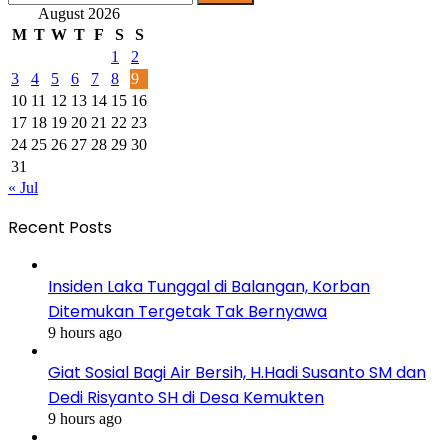
for:
August 2026
M
T
W
T
F
S
S
1
2
3
4
5
6
7
8
9
10
11
12
13
14
15
16
17
18
19
20
21
22
23
24
25
26
27
28
29
30
31
« Jul
Recent Posts
Insiden Laka Tunggal di Balangan, Korban
Ditemukan Tergetak Tak Bernyawa
9 hours ago
Giat Sosial Bagi Air Bersih, H.Hadi Susanto SM dan
Dedi Risyanto SH di Desa Kemukten
9 hours ago