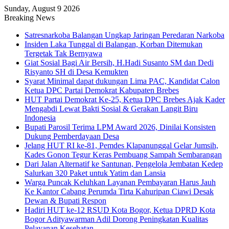
Sunday, August 9 2026
Breaking News
Satresnarkoba Balangan Ungkap Jaringan Peredaran Narkoba
Insiden Laka Tunggal di Balangan, Korban Ditemukan
Tergetak Tak Bernyawa
Giat Sosial Bagi Air Bersih, H.Hadi Susanto SM dan Dedi
Risyanto SH di Desa Kemukten
Syarat Minimal dapat dukungan Lima PAC, Kandidat Calon
Ketua DPC Partai Demokrat Kabupaten Brebes
HUT Partai Demokrat Ke-25, Ketua DPC Brebes Ajak Kader
Mengabdi Lewat Bakti Sosial & Gerakan Langit Biru
Indonesia
Bupati Parosil Terima LPM Award 2026, Dinilai Konsisten
Dukung Pemberdayaan Desa
Jelang HUT RI ke-81, Pemdes Klapanunggal Gelar Jumsih,
Kades Gonon Tegur Keras Pembuang Sampah Sembarangan
Dari Jalan Alternatif ke Santunan, Pengelola Jembatan Kedep
Salurkan 320 Paket untuk Yatim dan Lansia
Warga Puncak Keluhkan Layanan Pembayaran Harus Jauh
Ke Kantor Cabang Perumda Tirta Kahuripan Ciawi Desak
Dewan & Bupati Respon
Hadiri HUT ke-12 RSUD Kota Bogor, Ketua DPRD Kota
Bogor Adityawarman Adil Dorong Peningkatan Kualitas
Pelayanan Kesehatan