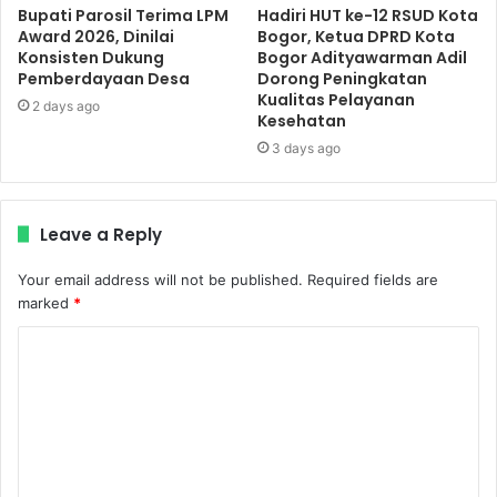
Bupati Parosil Terima LPM
Hadiri HUT ke-12 RSUD Kota
Award 2026, Dinilai
Bogor, Ketua DPRD Kota
Konsisten Dukung
Bogor Adityawarman Adil
Pemberdayaan Desa
Dorong Peningkatan
Kualitas Pelayanan
2 days ago
Kesehatan
3 days ago
Leave a Reply
Your email address will not be published.
Required fields are
marked
*
C
o
m
m
e