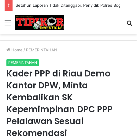
Setahun Laporan Tidak Ditanggapi, Penyidik Polres Bogor Bakal Dilaporkan Ke Propam Polda Jabar?
Menu
S
fo
Home
/
PEMERINTAHAN
PEMERINTAHAN
Kader PPP di Riau Demo
Kantor DPW, Minta
Kembalikan SK
Kepemimpinan DPC PPP
Pelalawan Sesuai
Rekomendasi