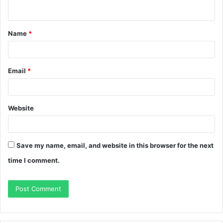
n
t
Name
*
*
Email
*
Website
Save my name, email, and website in this browser for the next
time I comment.