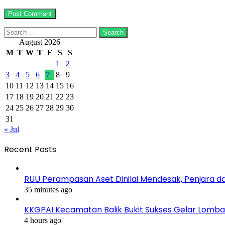
Search
for:
August 2026
M
T
W
T
F
S
S
1
2
3
4
5
6
7
8
9
10
11
12
13
14
15
16
17
18
19
20
21
22
23
24
25
26
27
28
29
30
31
« Jul
Recent Posts
RUU Perampasan Aset Dinilai Mendesak, Penjara d
35 minutes ago
KKGPAI Kecamatan Balik Bukit Sukses Gelar Lomb
4 hours ago