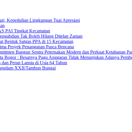
ri, Kepedulian Lingkungan Tuai Apresiasi
kan
S PAI Tingkat Kecamatan
Pengabdian Tak Boleh Hilang Ditelan Zaman
t Bentuk Satgas PPA di 15 Kecamatan
Lima Proyek Penanganan Pasca Bencana
mitmen Bangun Sentra Peternakan Modern dan Perkuat Ketahanan P
 Bogor : Besarnya Pagu Anggaran Tidak Menunjukan Adanya Pemb
 dan Peran Lansia di Usia 64 Tahun
 Pangdam XXII/Tambun Bungai