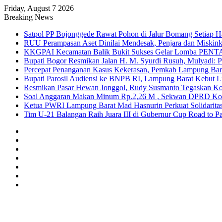
Friday, August 7 2026
Breaking News
Satpol PP Bojonggede Rawat Pohon di Jalur Bomang Setiap Ha
RUU Perampasan Aset Dinilai Mendesak, Penjara dan Miskin
KKGPAI Kecamatan Balik Bukit Sukses Gelar Lomba PENTA
Bupati Bogor Resmikan Jalan H. M. Syurdi Rusuh, Mulyadi: 
Percepat Penanganan Kasus Kekerasan, Pemkab Lampung Bara
Bupati Parosil Audiensi ke BNPB RI, Lampung Barat Kebut 
Resmikan Pasar Hewan Jonggol, Rudy Susmanto Tegaskan Ko
Soal Anggaran Makan Minum Rp.2,26 M , Sekwan DPRD Kota
Ketua PWRI Lampung Barat Mad Hasnurin Perkuat Solidaritas
Tim U-21 Balangan Raih Juara III di Gubernur Cup Road to
Sidebar
Random
Article
Log
In
Instagram
YouTube
Twitter
Facebook