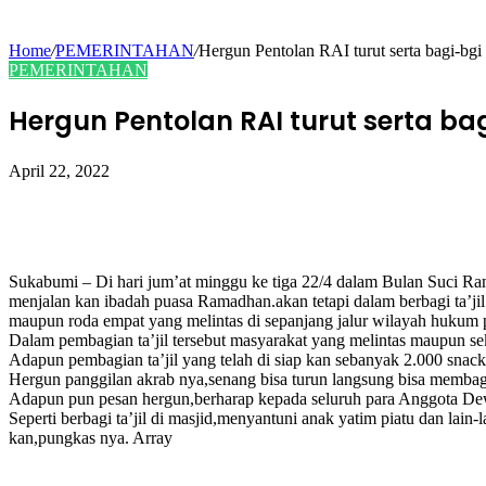
Home
/
PEMERINTAHAN
/
Hergun Pentolan RAI turut serta bagi-bgi 
PEMERINTAHAN
Hergun Pentolan RAI turut serta bagi
April 22, 2022
Sukabumi – Di hari jum’at minggu ke tiga 22/4 dalam Bulan Suci R
menjalan kan ibadah puasa Ramadhan.akan tetapi dalam berbagi ta’ji
maupun roda empat yang melintas di sepanjang jalur wilayah hukum pols
Dalam pembagian ta’jil tersebut masyarakat yang melintas maupun se
Adapun pembagian ta’jil yang telah di siap kan sebanyak 2.000 sna
Hergun panggilan akrab nya,senang bisa turun langsung bisa membagi
Adapun pun pesan hergun,berharap kepada seluruh para Anggota Dew
Seperti berbagi ta’jil di masjid,menyantuni anak yatim piatu dan lain-
kan,pungkas nya. Array