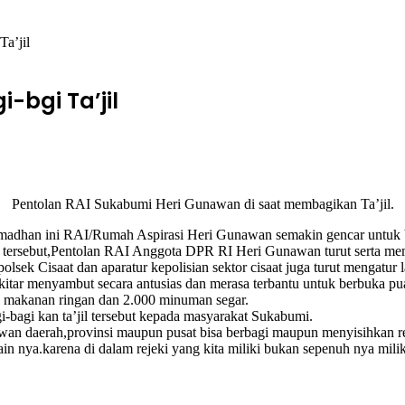
Ta’jil
-bgi Ta’jil
Pentolan RAI Sukabumi Heri Gunawan di saat membagikan Ta’jil.
amadhan ini RAI/Rumah Aspirasi Heri Gunawan semakin gencar untuk b
l tersebut,Pentolan RAI Anggota DPR RI Heri Gunawan turut serta memb
ek Cisaat dan aparatur kepolisian sektor cisaat juga turut mengatur lal
kitar menyambut secara antusias dan merasa terbantu untuk berbuka pua
ck makanan ringan dan 2.000 minuman segar.
-bagi kan ta’jil tersebut kepada masyarakat Sukabumi.
an daerah,provinsi maupun pusat bisa berbagi maupun menyisihkan r
lain nya.karena di dalam rejeki yang kita miliki bukan sepenuh nya milik