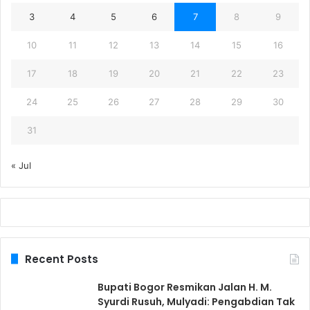
3
4
5
6
7
8
9
10
11
12
13
14
15
16
17
18
19
20
21
22
23
24
25
26
27
28
29
30
31
« Jul
Recent Posts
Bupati Bogor Resmikan Jalan H. M.
Syurdi Rusuh, Mulyadi: Pengabdian Tak