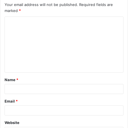
Your email address will not be published.
Required fields are
marked
*
C
o
m
m
e
n
t
Name
*
*
Email
*
Website