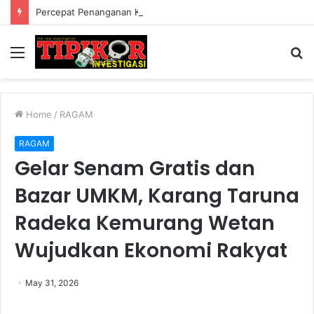
Percepat Penanganan Kasus Kekerasan, Pemkab Lampung Barat Bentuk Satgas PPA di 15 Kecamatan
Menu
S
fo
Home
/
RAGAM
RAGAM
Gelar Senam Gratis dan
Bazar UMKM, Karang Taruna
Radeka Kemurang Wetan
Wujudkan Ekonomi Rakyat
May 31, 2026