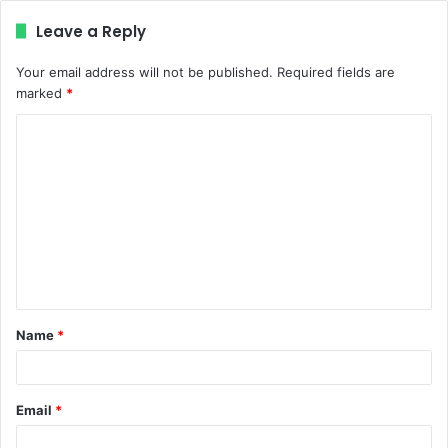
Leave a Reply
Your email address will not be published.
Required fields are
marked
*
C
o
m
m
e
n
t
Name
*
*
Email
*