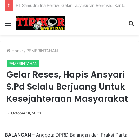
Mantan Waka Polres Lampung Barat Berikan Edukasi dan Sosialiasai ORADO
Menu
S
fo
Home
/
PEMERINTAHAN
PEMERINTAHAN
Gelar Reses, Hapis Ansyari
S.Pd Selalu Berjuang Untuk
Kesejahteraan Masyarakat
October 18, 2023
BALANGAN –
Anggota DPRD Balangan dari Fraksi Partai