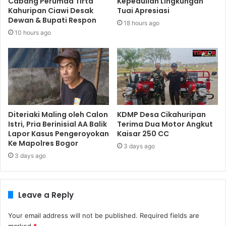
Cabang Perumda Tirta
Kepedulian Lingkungan
Kahuripan Ciawi Desak
Tuai Apresiasi
Dewan & Bupati Respon
18 hours ago
10 hours ago
Diteriaki Maling oleh Calon
KDMP Desa Cikahuripan
Istri, Pria Berinisial AA Balik
Terima Dua Motor Angkut
Lapor Kasus Pengeroyokan
Kaisar 250 CC
Ke Mapolres Bogor
3 days ago
3 days ago
Leave a Reply
Your email address will not be published.
Required fields are
marked
*