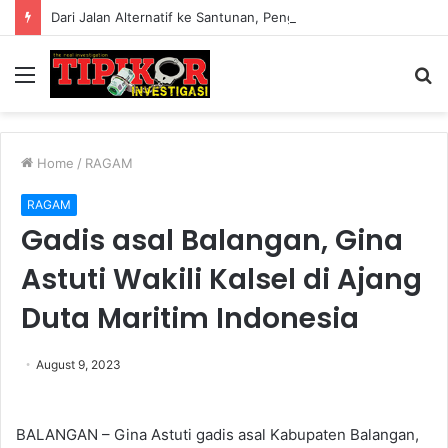
Dari Jalan Alternatif ke Santunan, Pengelola Jembatan Kedep Salurkan 320 Paket untuk Yatim dan Lansia
Menu
S
fo
Home
/
RAGAM
RAGAM
Gadis asal Balangan, Gina
Astuti Wakili Kalsel di Ajang
Duta Maritim Indonesia
August 9, 2023
BALANGAN – Gina Astuti gadis asal Kabupaten Balangan,