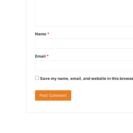
e
n
t
Name
*
*
Email
*
Save my name, email, and website in this browse