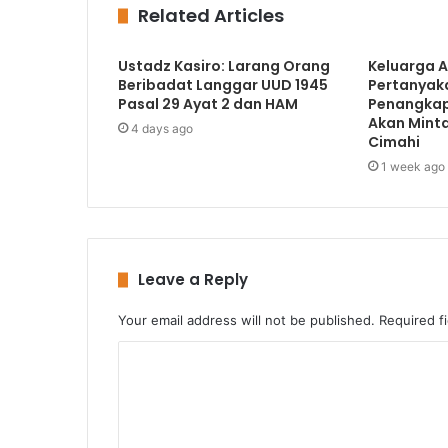
Related Articles
Ustadz Kasiro: Larang Orang
Keluarga Ai
Beribadat Langgar UUD 1945
Pertanyak
Pasal 29 Ayat 2 dan HAM
Penangkap
Akan Minta 
4 days ago
Cimahi
1 week ago
Leave a Reply
Your email address will not be published.
Required f
C
o
m
m