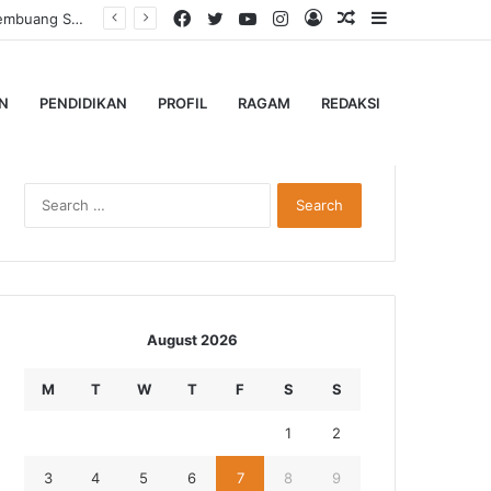
Facebook
Twitter
YouTube
Instagram
Log
Random
Sidebar
Dari Jalan Alternatif ke Santunan, Pengelola Jembatan Kedep Salurkan 320 Paket untuk Yatim dan Lansia
In
Article
N
PENDIDIKAN
PROFIL
RAGAM
REDAKSI
Search
for:
August 2026
M
T
W
T
F
S
S
1
2
3
4
5
6
7
8
9