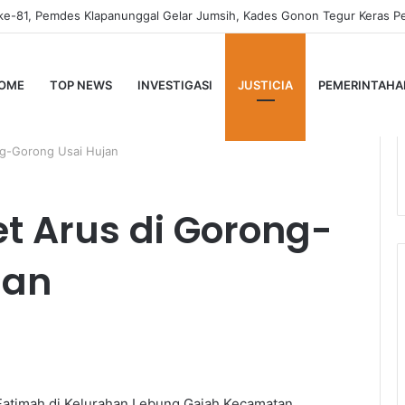
OME
TOP NEWS
INVESTIGASI
JUSTICIA
PEMERINTAHA
ng-Gorong Usai Hujan
t Arus di Gorong-
jan
Fatimah di Kelurahan Lebung Gajah Kecamatan