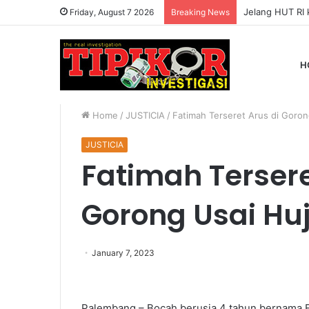
Friday, August 7 2026
Breaking News
H
Home
/
JUSTICIA
/
Fatimah Terseret Arus di Goro
JUSTICIA
Fatimah Tersere
Gorong Usai Hu
January 7, 2023
Palembang – Bocah berusia 4 tahun bernama 