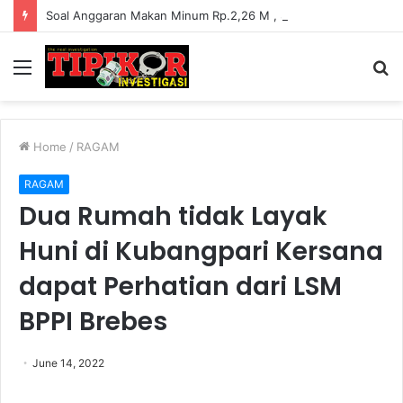
Soal Anggaran Makan Minum Rp.2,26 M , Sekwan DPRD Kota Bogor : Besarnya Pagu Anggaran Tidak Menunjukan Adanya Pemborosan
Menu
S
fo
Home
/
RAGAM
RAGAM
Dua Rumah tidak Layak
Huni di Kubangpari Kersana
dapat Perhatian dari LSM
BPPI Brebes
June 14, 2022