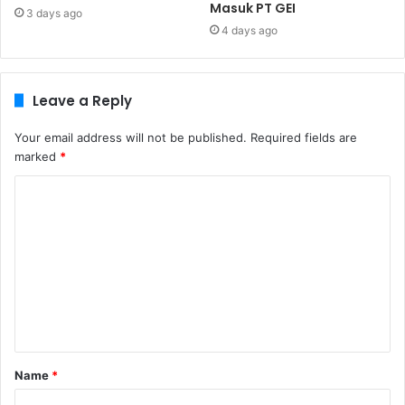
Masuk PT GEI
3 days ago
4 days ago
Leave a Reply
Your email address will not be published.
Required fields are
marked
*
C
o
m
m
e
n
t
Name
*
*