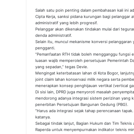
​Salah satu poin penting dalam pembahasan kali ini
Cipta Kerja, sanksi pidana kurungan bagi pelanggar a
administratif yang lebih progresif.
​Pelanggar akan dikenakan tindakan mulai dari tegura
denda administratif.
Selain itu, muncul mekanisme konversi pelanggara
pengganti.
​”Pemanfaatan RTH tidak boleh mengganggu fungsi eko
luasan wajib memperoleh persetujuan Pemerintah Da
yang sepadan,” tegas Devie.
​Mengingat keterbatasan lahan di Kota Bogor, lanjutny
joint claim lahan konservasi milik negara serta pem
menerapkan konsep penghijauan vertikal (vertical g
​Di sisi lain, DPRD juga menyoroti masalah penyempi
mendorong adanya integrasi sistem perizinan yang 
penerbitan Persetujuan Bangunan Gedung (PBG).
​”Harus ada integrasi sejak tahap perencanaan tapak.
katanya.
​Sebagai tindak lanjut, Bagian Hukum dan Tim Tekni
Raperda untuk menyempurnakan indikator teknis mini