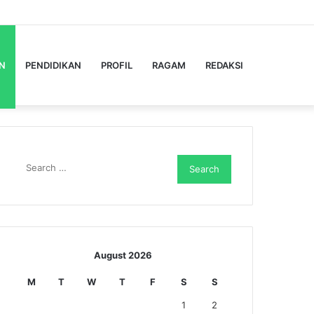
Facebook
Twitter
YouTube
Instagram
Log
Random
Sidebar
In
Article
N
PENDIDIKAN
PROFIL
RAGAM
REDAKSI
Search
for:
August 2026
M
T
W
T
F
S
S
1
2