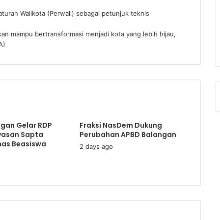
aturan Walikota (Perwali) sebagai petunjuk teknis
kan mampu bertransformasi menjadi kota yang lebih hijau,
A)
gan Gelar RDP
Fraksi NasDem Dukung
yasan Sapta
Perubahan APBD Balangan
has Beasiswa
2 days ago