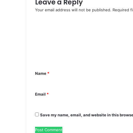
Leave a Reply
Your email address will not be published.
Required f
C
o
m
m
e
n
Name
*
t
*
Email
*
Save my name, email, and website in this browse