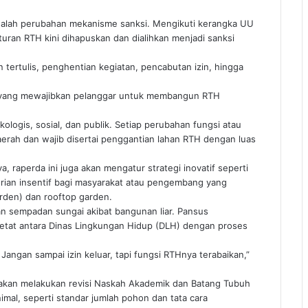
 adalah perubahan mekanisme sanksi. Mengikuti kerangka UU
turan RTH kini dihapuskan dan dialihkan menjadi sanksi
n tertulis, penghentian kegiatan, pencabutan izin, hingga
n yang mewajibkan pelanggar untuk membangun RTH
logis, sosial, dan publik. Setiap perubahan fungsi atau
erah dan wajib disertai penggantian lahan RTH dengan luas
a, raperda ini juga akan mengatur strategi inovatif seperti
berian insentif bagi masyarakat atau pengembang yang
arden) dan rooftop garden.
tan sempadan sungai akibat bangunan liar. Pansus
ketat antara Dinas Lingkungan Hidup (DLH) dengan proses
 Jangan sampai izin keluar, tapi fungsi RTHnya terabaikan,”
s akan melakukan revisi Naskah Akademik dan Batang Tubuh
mal, seperti standar jumlah pohon dan tata cara