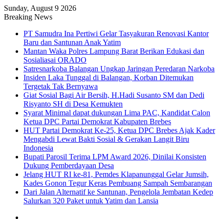
Sunday, August 9 2026
Breaking News
PT Samudra Ina Pertiwi Gelar Tasyakuran Renovasi Kantor
Baru dan Santunan Anak Yatim
Mantan Waka Polres Lampung Barat Berikan Edukasi dan
Sosialiasai ORADO
Satresnarkoba Balangan Ungkap Jaringan Peredaran Narkoba
Insiden Laka Tunggal di Balangan, Korban Ditemukan
Tergetak Tak Bernyawa
Giat Sosial Bagi Air Bersih, H.Hadi Susanto SM dan Dedi
Risyanto SH di Desa Kemukten
Syarat Minimal dapat dukungan Lima PAC, Kandidat Calon
Ketua DPC Partai Demokrat Kabupaten Brebes
HUT Partai Demokrat Ke-25, Ketua DPC Brebes Ajak Kader
Mengabdi Lewat Bakti Sosial & Gerakan Langit Biru
Indonesia
Bupati Parosil Terima LPM Award 2026, Dinilai Konsisten
Dukung Pemberdayaan Desa
Jelang HUT RI ke-81, Pemdes Klapanunggal Gelar Jumsih,
Kades Gonon Tegur Keras Pembuang Sampah Sembarangan
Dari Jalan Alternatif ke Santunan, Pengelola Jembatan Kedep
Salurkan 320 Paket untuk Yatim dan Lansia
Sidebar