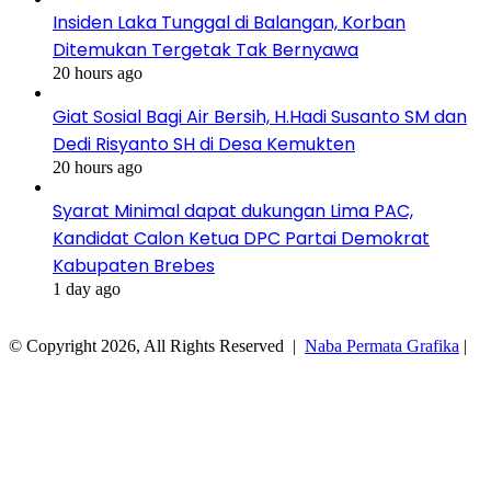
Insiden Laka Tunggal di Balangan, Korban
Ditemukan Tergetak Tak Bernyawa
20 hours ago
Giat Sosial Bagi Air Bersih, H.Hadi Susanto SM dan
Dedi Risyanto SH di Desa Kemukten
20 hours ago
Syarat Minimal dapat dukungan Lima PAC,
Kandidat Calon Ketua DPC Partai Demokrat
Kabupaten Brebes
1 day ago
© Copyright 2026, All Rights Reserved |
Naba Permata Grafika
|
Facebook
Twitter
WhatsApp
Telegram
Viber