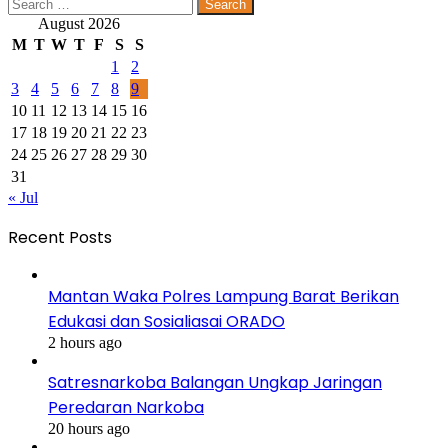
Search
for:
August 2026
M
T
W
T
F
S
S
1
2
3
4
5
6
7
8
9
10
11
12
13
14
15
16
17
18
19
20
21
22
23
24
25
26
27
28
29
30
31
« Jul
Recent Posts
Mantan Waka Polres Lampung Barat Berikan
Edukasi dan Sosialiasai ORADO
2 hours ago
Satresnarkoba Balangan Ungkap Jaringan
Peredaran Narkoba
20 hours ago