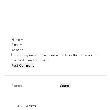
o
m
m
e
n
t
*
Name
*
Email
*
Website
Save my name, email, and website in this browser for
the next time I comment.
Search
for:
August 2026