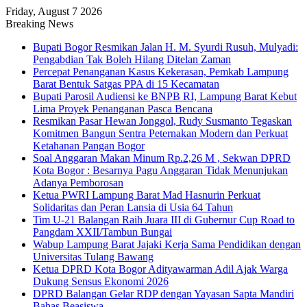
Friday, August 7 2026
Breaking News
Bupati Bogor Resmikan Jalan H. M. Syurdi Rusuh, Mulyadi:
Pengabdian Tak Boleh Hilang Ditelan Zaman
Percepat Penanganan Kasus Kekerasan, Pemkab Lampung
Barat Bentuk Satgas PPA di 15 Kecamatan
Bupati Parosil Audiensi ke BNPB RI, Lampung Barat Kebut
Lima Proyek Penanganan Pasca Bencana
Resmikan Pasar Hewan Jonggol, Rudy Susmanto Tegaskan
Komitmen Bangun Sentra Peternakan Modern dan Perkuat
Ketahanan Pangan Bogor
Soal Anggaran Makan Minum Rp.2,26 M , Sekwan DPRD
Kota Bogor : Besarnya Pagu Anggaran Tidak Menunjukan
Adanya Pemborosan
Ketua PWRI Lampung Barat Mad Hasnurin Perkuat
Solidaritas dan Peran Lansia di Usia 64 Tahun
Tim U-21 Balangan Raih Juara III di Gubernur Cup Road to
Pangdam XXII/Tambun Bungai
Wabup Lampung Barat Jajaki Kerja Sama Pendidikan dengan
Universitas Tulang Bawang
Ketua DPRD Kota Bogor Adityawarman Adil Ajak Warga
Dukung Sensus Ekonomi 2026
DPRD Balangan Gelar RDP dengan Yayasan Sapta Mandiri
Bahas Beasiswa