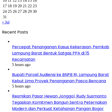
10
11
12
13
14
15
16
17
18
19
20
21
22
23
24
25
26
27
28
29
30
31
« Jul
Recent Posts
Percepat Penanganan Kasus Kekerasan, Pemkab
Lampung Barat Bentuk Satgas PPA di 15
Kecamatan
5 hours ago
Bupati Parosil Audiensi ke BNPB RI, Lampung Barat
Kebut Lima Proyek Penanganan Pasca Bencana
5 hours ago
Resmikan Pasar Hewan Jonggol, Rudy Susmanto
Tegaskan Komitmen Bangun Sentra Peternakan
Modern dan Perkuat Ketahanan Pangan Bogor