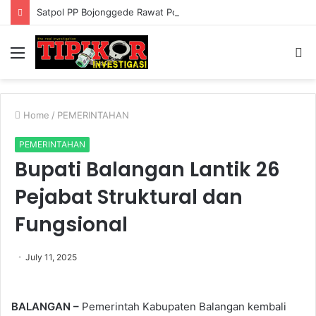
Satpol PP Bojonggede Rawat Pohon di Jalur Bomang Setiap Hari, Kepedulian Lingkungan Tuai Apresiasi
Menu
S
fo
Home
/
PEMERINTAHAN
PEMERINTAHAN
Bupati Balangan Lantik 26
Pejabat Struktural dan
Fungsional
July 11, 2025
BALANGAN –
Pemerintah Kabupaten Balangan kembali