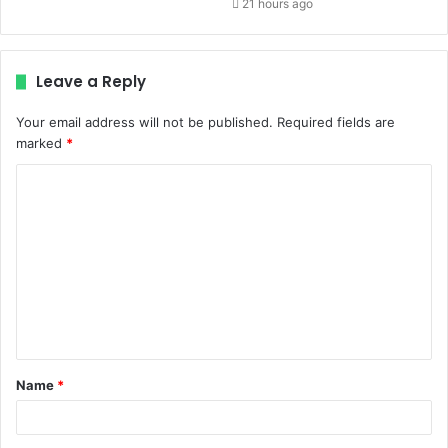
21 hours ago
Leave a Reply
Your email address will not be published.
Required fields are
marked
*
C
o
m
m
e
n
t
Name
*
*