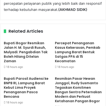
percepatan pelayanan publik yang lebih baik dan responsif
terhadap kebutuhan masyarakat.
(AKHMAD SIDIK)
Related Articles
Bupati Bogor Resmikan
Percepat Penanganan
Jalan H. M. Syurdi Rusuh,
Kasus Kekerasan, Pemkab
Mulyadi: Pengabdian Tak
Lampung Barat Bentuk
Boleh Hilang Ditelan
Satgas PPA di 15
Zaman
Kecamatan
18 hours ago
18 hours ago
Bupati Parosil Audiensi ke
Resmikan Pasar Hewan
BNPB RI, Lampung Barat
Jonggol, Rudy Susmanto
Kebut Lima Proyek
Tegaskan Komitmen
Penanganan Pasca
Bangun Sentra Peternakan
Bencana
Modern dan Perkuat
Ketahanan Pangan Bogor
18 hours ago