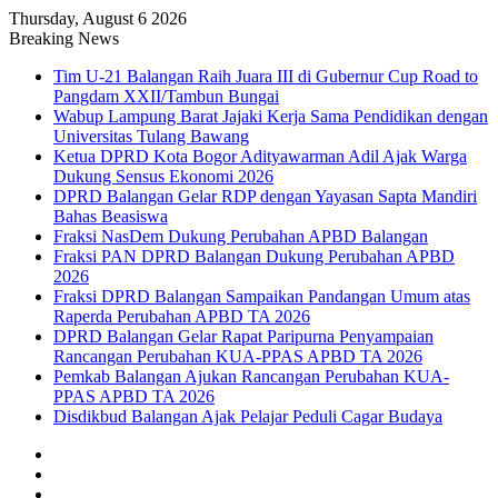
Thursday, August 6 2026
Breaking News
Tim U-21 Balangan Raih Juara III di Gubernur Cup Road to
Pangdam XXII/Tambun Bungai
Wabup Lampung Barat Jajaki Kerja Sama Pendidikan dengan
Universitas Tulang Bawang
Ketua DPRD Kota Bogor Adityawarman Adil Ajak Warga
Dukung Sensus Ekonomi 2026
DPRD Balangan Gelar RDP dengan Yayasan Sapta Mandiri
Bahas Beasiswa
Fraksi NasDem Dukung Perubahan APBD Balangan
Fraksi PAN DPRD Balangan Dukung Perubahan APBD
2026
Fraksi DPRD Balangan Sampaikan Pandangan Umum atas
Raperda Perubahan APBD TA 2026
DPRD Balangan Gelar Rapat Paripurna Penyampaian
Rancangan Perubahan KUA-PPAS APBD TA 2026
Pemkab Balangan Ajukan Rancangan Perubahan KUA-
PPAS APBD TA 2026
Disdikbud Balangan Ajak Pelajar Peduli Cagar Budaya
Sidebar
Random
Article
Log