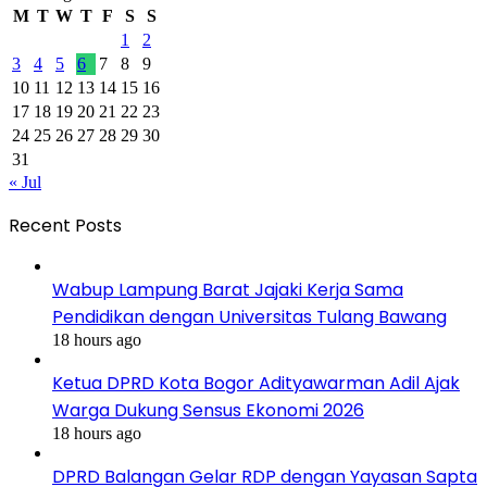
M
T
W
T
F
S
S
1
2
3
4
5
6
7
8
9
10
11
12
13
14
15
16
17
18
19
20
21
22
23
24
25
26
27
28
29
30
31
« Jul
Recent Posts
Wabup Lampung Barat Jajaki Kerja Sama
Pendidikan dengan Universitas Tulang Bawang
18 hours ago
Ketua DPRD Kota Bogor Adityawarman Adil Ajak
Warga Dukung Sensus Ekonomi 2026
18 hours ago
DPRD Balangan Gelar RDP dengan Yayasan Sapta