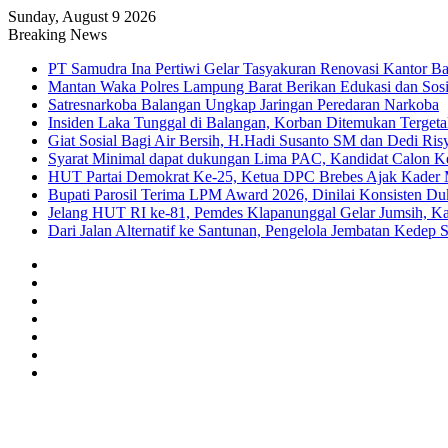
Sunday, August 9 2026
Breaking News
PT Samudra Ina Pertiwi Gelar Tasyakuran Renovasi Kantor B
Mantan Waka Polres Lampung Barat Berikan Edukasi dan So
Satresnarkoba Balangan Ungkap Jaringan Peredaran Narkoba
Insiden Laka Tunggal di Balangan, Korban Ditemukan Terget
Giat Sosial Bagi Air Bersih, H.Hadi Susanto SM dan Dedi Ri
Syarat Minimal dapat dukungan Lima PAC, Kandidat Calon K
HUT Partai Demokrat Ke-25, Ketua DPC Brebes Ajak Kader Me
Bupati Parosil Terima LPM Award 2026, Dinilai Konsisten 
Jelang HUT RI ke-81, Pemdes Klapanunggal Gelar Jumsih, 
Dari Jalan Alternatif ke Santunan, Pengelola Jembatan Kedep 
Sidebar
Random
Article
Log
In
Instagram
YouTube
Twitter
Facebook