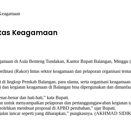
 Keagamaan
intas Keagamaan
amaan di Aula Benteng Tundakan, Kantor Bupati Balangan, Minggu (2/
si (Rakor) lintas sektor keagamaan dan pelaporan organisasi tenta
 di lingkup Pemkab Balangan, para ulama, serta organisasi keagamaan
i dan kegiatan keagamaan di Balangan bisa dipergunakan dan dimanfaa
r-benar dan hati-hati,” kata Bupati.
aan untuk menyampaikan pelaporan dan pertanggungjawaban kegiatan t
bolehkan membuat proposal di APBD perubahan,” ujar Bupati.
jalan lancar seperti yang diharapkan,” pungkasnya. (AKHMAD SIDIK