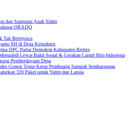
aru dan Santunan Anak Yatim
sialiasai ORADO
ak Tak Bernyawa
syanto SH di Desa Kemukten
etua DPC Partai Demokrat Kabupaten Brebes
ngabdi Lewat Bakti Sosial & Gerakan Langit Biru Indonesia
Dukung Pemberdayaan Desa
Kades Gonon Tegur Keras Pembuang Sampah Sembarangan
Salurkan 320 Paket untuk Yatim dan Lansia