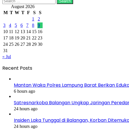
Search
for:
August 2026
M
T
W
T
F
S
S
1
2
3
4
5
6
7
8
9
10
11
12
13
14
15
16
17
18
19
20
21
22
23
24
25
26
27
28
29
30
31
« Jul
Recent Posts
Mantan Waka Polres Lampung Barat Berikan Edukas
6 hours ago
Satresnarkoba Balangan Ungkap Jaringan Pereda
24 hours ago
Insiden Laka Tunggal di Balangan, Korban Ditemu
24 hours ago