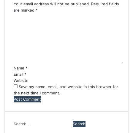
Your email address will not be published.
Required fields
are marked
*
C
o
m
m
e
n
t
*
Name
*
Email
*
Website
Save my name, email, and website in this browser for
the next time I comment.
Search
for: