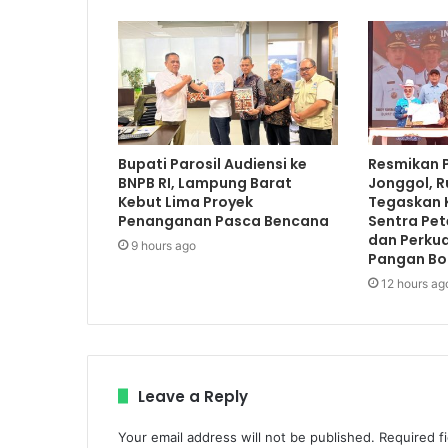
Bupati Parosil Audiensi ke
Resmikan 
BNPB RI, Lampung Barat
Jonggol, 
Kebut Lima Proyek
Tegaskan 
Penanganan Pasca Bencana
Sentra Pe
dan Perku
9 hours ago
Pangan Bo
12 hours ag
Leave a Reply
Your email address will not be published.
Required f