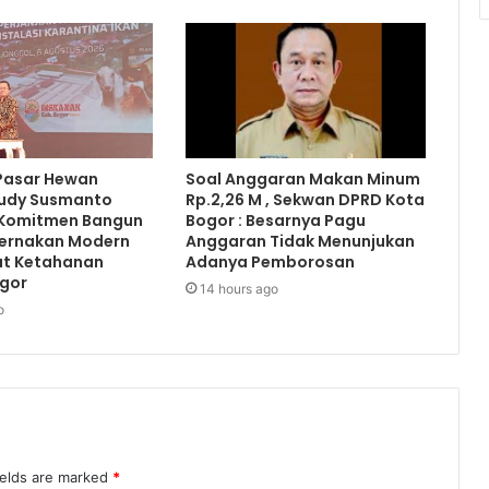
Pasar Hewan
Soal Anggaran Makan Minum
Rudy Susmanto
Rp.2,26 M , Sekwan DPRD Kota
Komitmen Bangun
Bogor : Besarnya Pagu
ternakan Modern
Anggaran Tidak Menunjukan
at Ketahanan
Adanya Pemborosan
gor
14 hours ago
o
ields are marked
*