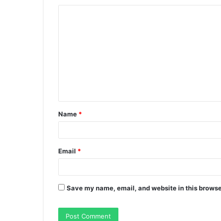
C
o
m
m
e
n
t
Name
*
*
Email
*
Save my name, email, and website in this browse