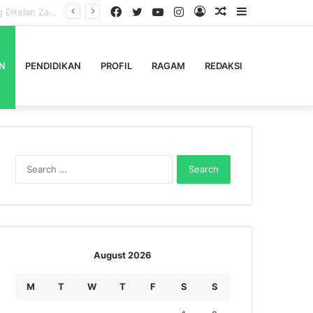
Facebook
Twitter
YouTube
Instagram
Log
Random
Sidebar
Percepat Penanganan Kasus Kekerasan, Pemkab Lampung Barat Bentuk Satgas PPA di 15 Kecamatan
In
Article
N
PENDIDIKAN
PROFIL
RAGAM
REDAKSI
Search
for:
August 2026
M
T
W
T
F
S
S