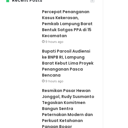
Recent Posts
Percepat Penanganan
Kasus Kekerasan,
Pemkab Lampung Barat
Bentuk Satgas PPA di 15
Kecamatan
9 hours ago
Bupati Parosil Audiensi
ke BNPB RI, Lampung
Barat Kebut Lima Proyek
Penanganan Pasca
Bencana
9 hours ago
Resmikan Pasar Hewan
Jonggol, Rudy Susmanto
Tegaskan Komitmen
Bangun Sentra
Peternakan Modern dan
Perkuat Ketahanan
Pangan Bogor