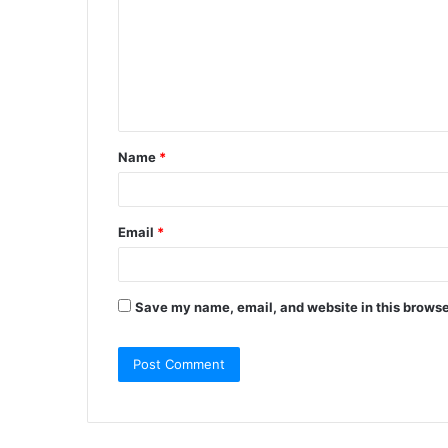
m
m
e
n
t
Name
*
*
Email
*
Save my name, email, and website in this browse