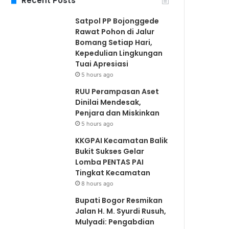
Recent Posts
Satpol PP Bojonggede
Rawat Pohon di Jalur
Bomang Setiap Hari,
Kepedulian Lingkungan
Tuai Apresiasi
5 hours ago
RUU Perampasan Aset
Dinilai Mendesak,
Penjara dan Miskinkan
5 hours ago
KKGPAI Kecamatan Balik
Bukit Sukses Gelar
Lomba PENTAS PAI
Tingkat Kecamatan
8 hours ago
Bupati Bogor Resmikan
Jalan H. M. Syurdi Rusuh,
Mulyadi: Pengabdian