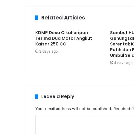
Related Articles
KDMP Desa Cikahuripan
Sambut HUT
Terima Dua Motor Angkut
Gunungsar
Kaisar 250 CC
Serentak 
Putih dan
3 days ago
Umbul Sel
4 days ago
Leave a Reply
Your email address will not be published.
Required f
C
o