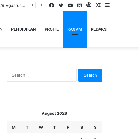
Facebook
Twitter
YouTube
Instagram
Log
Random
Sidebar
Sambut HUT ke-81 RI, Pemkab Brebes Gelar Ragam Karnaval Budaya Spektakuler pada 29 Agustus 2026
In
Article
N
PENDIDIKAN
PROFIL
RAGAM
REDAKSI
Search
for:
August 2026
M
T
W
T
F
S
S