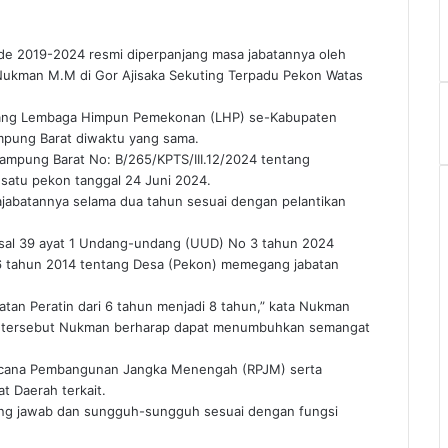
de 2019-2024 resmi diperpanjang masa jabatannya oleh
 Nukman M.M di Gor Ajisaka Sekuting Terpadu Pekon Watas
0 orang Lembaga Himpun Pemekonan (LHP) se-Kabupaten
ampung Barat diwaktu yang sama.
Lampung Barat No: B/265/KPTS/III.12/2024 tentang
 satu pekon tanggal 24 Juni 2024.
ajabatannya selama dua tahun sesuai dengan pelantikan
asal 39 ayat 1 Undang-undang (UUD) No 3 tahun 2024
 tahun 2014 tentang Desa (Pekon) memegang jabatan
tan Peratin dari 6 tahun menjadi 8 tahun,” kata Nukman
n tersebut Nukman berharap dapat menumbuhkan semangat
ncana Pembangunan Jangka Menengah (RPJM) serta
t Daerah terkait.
ung jawab dan sungguh-sungguh sesuai dengan fungsi