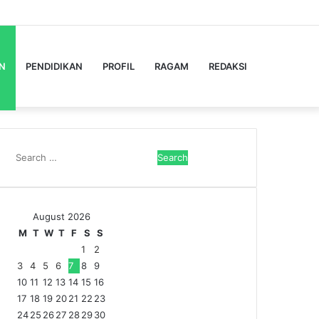
Facebook
Twitter
YouTube
Instagram
Log
Random
Sidebar
In
Article
N
PENDIDIKAN
PROFIL
RAGAM
REDAKSI
Search
for:
August 2026
M
T
W
T
F
S
S
1
2
3
4
5
6
7
8
9
10
11
12
13
14
15
16
17
18
19
20
21
22
23
24
25
26
27
28
29
30