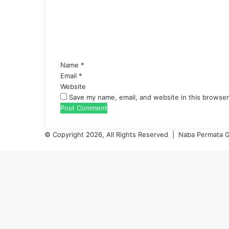
m
e
n
t
*
Name
*
Email
*
Website
Save my name, email, and website in this browser
© Copyright 2026, All Rights Reserved |
Naba Permata G
Facebook
Twitter
WhatsApp
Telegram
Viber