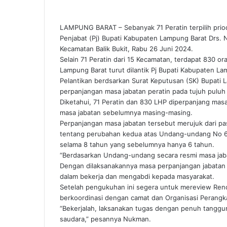
LAMPUNG BARAT – Sebanyak 71 Peratin terpilih prio
Penjabat (Pj) Bupati Kabupaten Lampung Barat Drs.
Kecamatan Balik Bukit, Rabu 26 Juni 2024.
Selain 71 Peratin dari 15 Kecamatan, terdapat 83
Lampung Barat turut dilantik Pj Bupati Kabupaten L
Pelantikan berdsarkan Surat Keputusan (SK) Bupati 
perpanjangan masa jabatan peratin pada tujuh puluh
Diketahui, 71 Peratin dan 830 LHP diperpanjang mas
masa jabatan sebelumnya masing-masing.
Perpanjangan masa jabatan tersebut merujuk dari p
tentang perubahan kedua atas Undang-undang No 6
selama 8 tahun yang sebelumnya hanya 6 tahun.
“Berdasarkan Undang-undang secara resmi masa jaba
Dengan dilaksanakannya masa perpanjangan jabata
dalam bekerja dan mengabdi kepada masyarakat.
Setelah pengukuhan ini segera untuk mereview Re
berkoordinasi dengan camat dan Organisasi Perangka
“Bekerjalah, laksanakan tugas dengan penuh tangg
saudara,” pesannya Nukman.