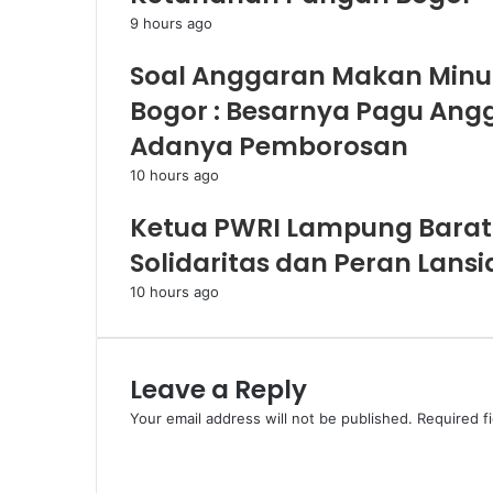
9 hours ago
Soal Anggaran Makan Minum
Bogor : Besarnya Pagu Ang
Adanya Pemborosan
10 hours ago
Ketua PWRI Lampung Barat
Solidaritas dan Peran Lansi
10 hours ago
Leave a Reply
Your email address will not be published.
Required f
C
o
m