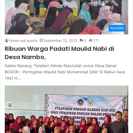
RAGAM
firman adi suwito
September 13, 2025
0
171
Ribuan Warga Padati Maulid Nabi di
Desa Nambo,
Kades Nanang: Teladani Akhlak Rasulullah untuk Desa Damai
BOGOR – Peringatan Maulid Nabi Muhammad SAW 12 Rabiul Awal
1447 H…