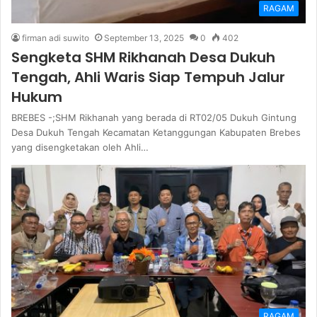
RAGAM
firman adi suwito
September 13, 2025
0
402
Sengketa SHM Rikhanah Desa Dukuh
Tengah, Ahli Waris Siap Tempuh Jalur
Hukum
BREBES -;SHM Rikhanah yang berada di RT02/05 Dukuh Gintung
Desa Dukuh Tengah Kecamatan Ketanggungan Kabupaten Brebes
yang disengketakan oleh Ahli…
RAGAM